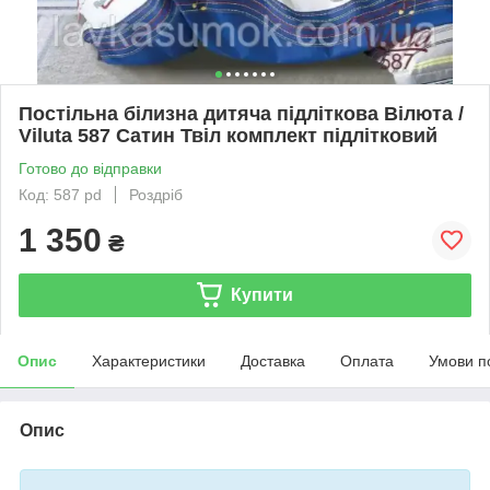
Постільна білизна дитяча підліткова Вілюта /
Viluta 587 Сатин Твіл комплект підлітковий
Готово до відправки
Код: 587 pd
Роздріб
1 350
₴
Купити
Опис
Характеристики
Доставка
Оплата
Умови п
Опис