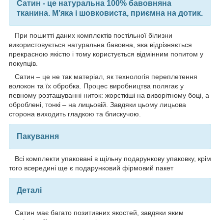
Сатин - це натуральна 100% бавовняна
тканина. М’яка і шовковиста, приємна на дотик.
При пошитті даних комплектів постільної білизни
використовується натуральна бавовна, яка відрізняється
прекрасною якістю і тому користується відмінним попитом у
покупців.
Сатин – це не так матеріал, як технологія переплетення
волокон та їх обробка. Процес виробництва полягає у
певному розташуванні ниток: жорсткіші на виворітному боці, а
оброблені, тонкі – на лицьовій. Завдяки цьому лицьова
сторона виходить гладкою та блискучою.
Пакування
Всі комплекти упаковані в щільну подарункову упаковку, крім
того всередині ще є подарунковий фірмовий пакет
Деталі
Сатин має багато позитивних якостей, завдяки яким