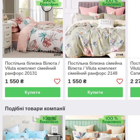
Постільна білизна Вілюта /
Постільна білизна сімейна
Пост
Viluta комплект сімейний
Вілюта / Viluta комплект
Vilu
ранфорс 20131
сімейний ранфорс 2148
Сати
1 550
1 550
2 2
₴
₴
Купити
Купити
Подібні товари компанії