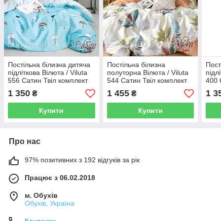
Постільна білизна дитяча
Постільна білизна
Пост
підліткова Вілюта / Viluta
полуторна Вілюта / Viluta
підл
556 Сатин Твіл комплект
544 Сатин Твіл комплект
400 
підлітковий
полуторний
підл
1 350
1 455
1 3
₴
₴
Купити
Купити
Про нас
97% позитивних з 192 відгуків за рік
Працює з 06.02.2018
м. Обухів
Обухів, Україна