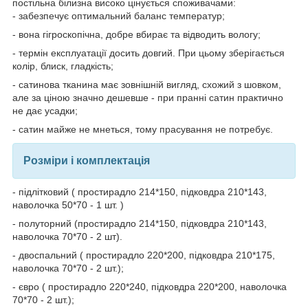
постільна білизна високо цінується споживачами:
- забезпечує оптимальний баланс температур;
- вона гігроскопічна, добре вбирає та відводить вологу;
- термін експлуатації досить довгий. При цьому зберігається
колір, блиск, гладкість;
- сатинова тканина має зовнішній вигляд, схожий з шовком,
але за ціною значно дешевше - при пранні сатин практично
не дає усадки;
- сатин майже не мнеться, тому прасування не потребує.
Розміри і комплектація
- підлітковий ( простирадло 214*150, підковдра 210*143,
наволочка 50*70 - 1 шт. )
- полуторний (простирадло 214*150, підковдра 210*143,
наволочка 70*70 - 2 шт).
- двоспальний ( простирадло 220*200, підковдра 210*175,
наволочка 70*70 - 2 шт.);
- євро ( простирадло 220*240, підковдра 220*200, наволочка
70*70 - 2 шт.);