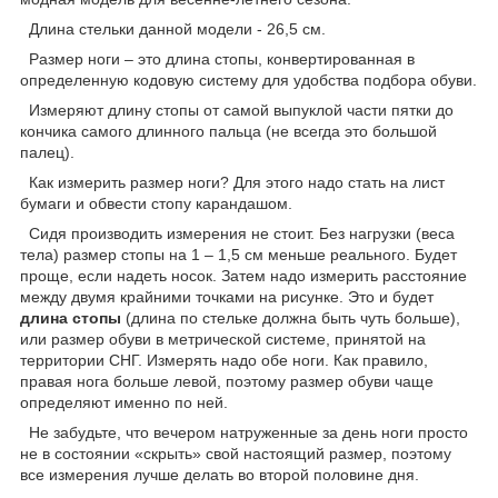
Длина стельки данной модели - 26,5 см.
Размер ноги – это длина стопы, конвертированная в
определенную кодовую систему для удобства подбора обуви.
Измеряют длину стопы от самой выпуклой части пятки до
кончика самого длинного пальца (не всегда это большой
палец).
Как измерить размер ноги? Для этого надо стать на лист
бумаги и обвести стопу карандашом.
Сидя производить измерения не стоит. Без нагрузки (веса
тела) размер стопы на 1 – 1,5 см меньше реального. Будет
проще, если надеть носок. Затем надо измерить расстояние
между двумя крайними точками на рисунке. Это и будет
длина стопы
(длина по стельке должна быть чуть больше),
или размер обуви в метрической системе, принятой на
территории СНГ. Измерять надо обе ноги. Как правило,
правая нога больше левой, поэтому размер обуви чаще
определяют именно по ней.
Не забудьте, что вечером натруженные за день ноги просто
не в состоянии «скрыть» свой настоящий размер, поэтому
все измерения лучше делать во второй половине дня.