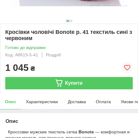
Кросівки чоловічі Bonote р. 41 текстиль сині з
червоним
Готово до відправки
Код: A8619-5-41
Роздріб
1 045
₴
Купити
Опис
Характеристики
Доставка
Оплата
Умови п
Опис
Кроссовки мужские текстиль сетка
Bonote
― комфортная и
модная модель для весенне-летнего сезона.