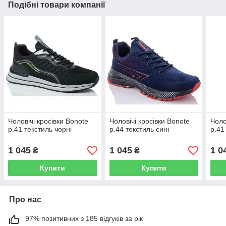
Подібні товари компанії
Чоловічі кросівки Bonote
Чоловічі кросівки Bonote
Чоло
р.41 текстиль чорні
р.44 текстиль сині
р.41
1 045
1 045
1 0
₴
₴
Купити
Купити
Про нас
97% позитивних з 185 відгуків за рік