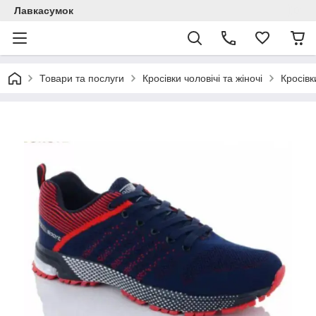
Лавкасумок
Товари та послуги
Кросівки чоловічі та жіночі
Кросівк