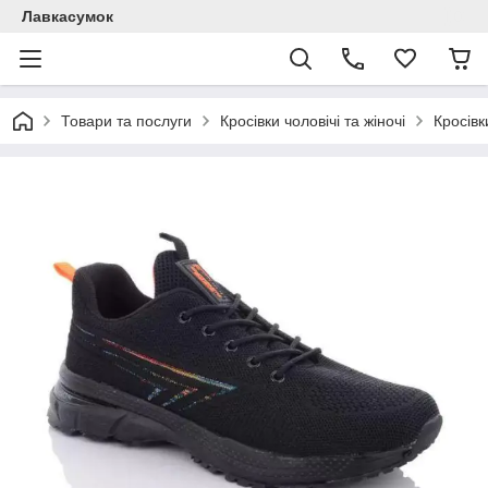
Лавкасумок
Товари та послуги
Кросівки чоловічі та жіночі
Кросівк