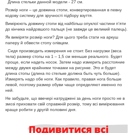
Длина стельки данной модели - 27 см.
Розмір ноги – це довжина стопи, конвертированная в певну
кодову систему для зручності підбору взуття.
Вимірюють довжину стопи від найбільш опуклої частини п'яти
до кінчика найдовшого пальця (не завжди це великий палець).
Як виміряти розмір ноги? Для цього треба стати на аркуш
паперу й обвести стопу олівцем.
Сидя производить измерения не стоит. Без нагрузки (веса
тела) размер стопы на 1 – 1,5 см меньше реального. Будет
проще, если надеть носок. Затем надо измерить расстояние
между двумя крайними точками на рисунке. Это и будет
длина стопы
(длина по стельке должна быть чуть больше).
Измерять надо обе ноги. Как правило, правая нога больше
левой, поэтому размер обуви чаще определяют именно по
ней.
Не забудьте, що ввечері натруджені за день ноги просто не в
змозі приховати свій справжній розмір, тому всі вимірювання
краще робити у другій половині дня.