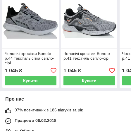
Чоловічі кросівки Bonote
Чоловічі кросівки Bonote
Чоло
р.44 текстиль сітка світло-
р.41 текстиль світло-сірі
р.41
сірі
1 045
1 045
1 0
₴
₴
Купити
Купити
Про нас
97% позитивних з 186 відгуків за рік
Працює з 06.02.2018