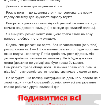
Довжина устілки цієї моделі — 28 см.
Розмір ноги — це довжина стопи, конвертована в певну
кодову систему для зручності підбору взуття.
Вимірюють довжину стопи від найгучнішої частини п'яти до
кінчика найдовшого пальця (не завжди це великий палець).
Як виміряти розмір ноги? Для цього треба стати на аркуш
паперу та обвести стопу олівцем.
Сидячи вимірювати не варто. Без навантаження (ваги тіла)
розмір стопи на 1 — 1,5 см менше реального. Буде простіше,
якщо надіти шкарпетку. Потім треба виміряти відстань між
двома крайніми точками на малюнку. Це й буде довжина
стопи
(довжина по устілці має бути трохи більшою).
Вимірювати треба обидві ноги. Зазвичай права нога більша
від лівої, тому розмір взуття частіше визначають саме за нею.
Не забудьте, що ввечері натруджені за день ноги просто не в
змозі «зкрити» свій справжній розмір, тому всі вимірювання
краще робити в другій половині дня.