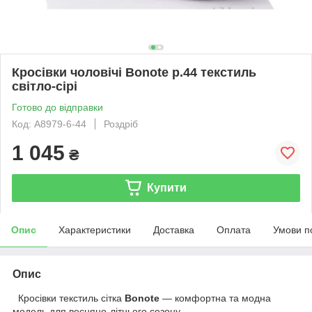
Кросівки чоловічі Bonote р.44 текстиль
світло-сірі
Готово до відправки
Код: A8979-6-44
Роздріб
1 045
₴
Купити
Опис
Характеристики
Доставка
Оплата
Умови п
Опис
Кросівки текстиль сітка
Bonote
— комфортна та модна
модель для весняно-літнього сезону.