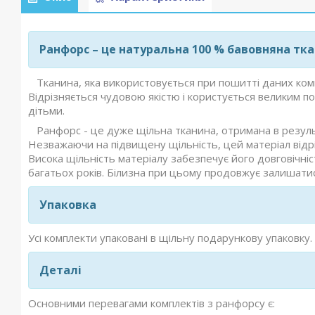
Ранфорс – це натуральна 100 % бавовняна ткан
Тканина, яка використовується при пошитті даних компл
Відрізняється чудовою якістю і користується великим п
дітьми.
Ранфорс - це дуже щільна тканина, отримана в резуль
Незважаючи на підвищену щільність, цей матеріал від
Висока щільність матеріалу забезпечує його довговічні
багатьох років. Білизна при цьому продовжує залишати
Упаковка
Усі комплекти упаковані в щільну подарункову упаковку.
Деталі
Основними перевагами комплектів з ранфорсу є: