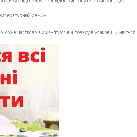
олочку і підковдру необхідно вивернути навиворіт, для
температурний режим.
 може частково відрізнятися від товару в упаковці. Дивіться