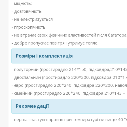
- міцність;
- довговічність;
- не електризується;
- гігроскопічність;
- не втрачає своїх фізичних властивостей після багатор
- добре пропускає повітря і утримує тепло.
Розміри і комплектація
- полуторний (простирадло 214*150, підковдра,210*143,
- двоспальний (простирадло 220*200, підковдра 210*175
- євро (простирадло 220*240, підковдра 220*200, наволо
- сімейний (простирадло 220*240, підковдра 210*143 – 2
Рекомендації
- перша і наступні прання при температурі не вище 40 °