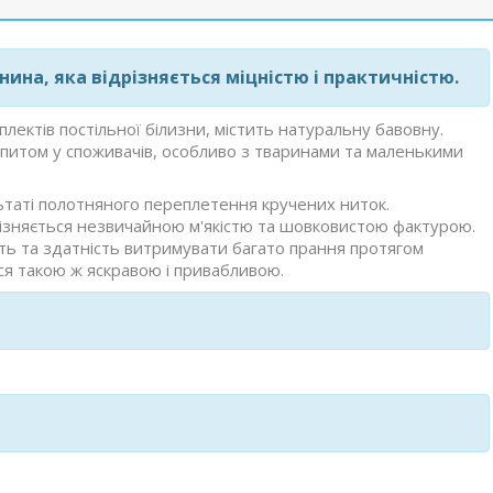
ина, яка відрізняється міцністю і практичністю.
ектів постільної білизни, містить натуральну бавовну.
опитом у споживачів, особливо з тваринами та маленькими
таті полотняного переплетення кручених ниток.
різняється незвичайною м'якістю та шовковистою фактурою.
сть та здатність витримувати багато прання протягом
ся такою ж яскравою і привабливою.