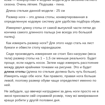
сезона. Очень лёгкие. Подошва - пена.
Длина стельки данной модели - 25 см
Размер ноги – это длина стопы, конвертированная в
определенную кодовую систему для удобства подбора обуви.
Измеряют длину стопы от самой выпуклой части пятки до
кончика самого длинного пальца (не всегда это большой
палец).
Как измерить размер ноги? Для этого надо стать на лист
бумаги и обвести стопу карандашом.
Сидя производить измерения не стоит. Без нагрузки (веса
тела) размер стопы на 1 – 1,5 см меньше реального. Будет
проще, если надеть носок. Затем надо измерить расстояние
между двумя крайними точками на рисунке. Это и будет
длина стопы
(длина по стельке должна быть чуть больше).
Измерять надо обе ноги. Как правило, правая нога больше
левой, поэтому размер обуви чаще определяют именно по
ней.
Не забудьте, що ввечері натруджені за день ноги просто не в
змозі приховати свій справжній розмір, тому всі вимірювання
краще робити у другій половині дня.