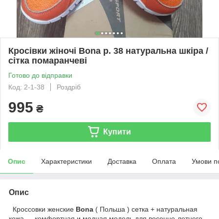
Кросівки жіночі Bona р. 38 натуральна шкіра /
сітка помаранчеві
Готово до відправки
Код: 2-1-38
Роздріб
995
₴
Купити
Опис
Характеристики
Доставка
Оплата
Умови п
Опис
Кроссовки женские
Bona
( Польша ) сетка + натуральная
кожа ― комфортная и модная модель для весенне-летнего