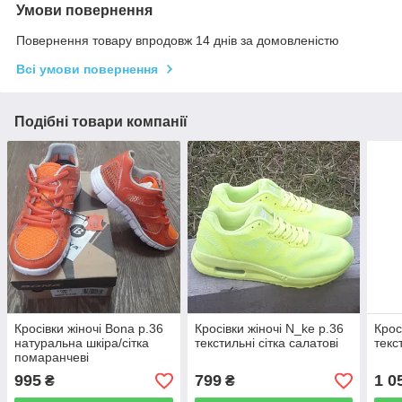
Умови повернення
Повернення товару впродовж 14 днів за домовленістю
Всі умови повернення
Подібні товари компанії
Кросівки жіночі Bona р.36
Кросівки жіночі N_ke р.36
Крос
натуральна шкіра/сітка
текстильні сітка салатові
текс
помаранчеві
995
799
1 0
₴
₴