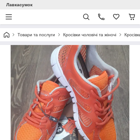
Лавкасумок
Товари та послуги
Кросівки чоловічі та жіночі
Кросівк