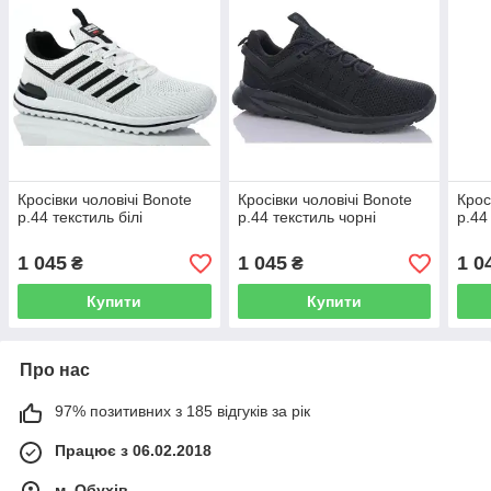
Кросівки чоловічі Bonote
Кросівки чоловічі Bonote
Крос
р.44 текстиль білі
р.44 текстиль чорні
р.44 
1 045
1 045
1 0
₴
₴
Купити
Купити
Про нас
97% позитивних з 185 відгуків за рік
Працює з 06.02.2018
м. Обухів