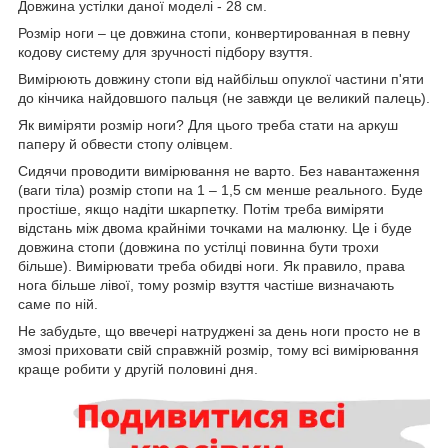
Довжина устілки даної моделі - 28 см.
Розмір ноги – це довжина стопи, конвертированная в певну
кодову систему для зручності підбору взуття.
Вимірюють довжину стопи від найбільш опуклої частини п'яти
до кінчика найдовшого пальця (не завжди це великий палець).
Як виміряти розмір ноги? Для цього треба стати на аркуш
паперу й обвести стопу олівцем.
Сидячи проводити вимірювання не варто. Без навантаження
(ваги тіла) розмір стопи на 1 – 1,5 см менше реального. Буде
простіше, якщо надіти шкарпетку. Потім треба виміряти
відстань між двома крайніми точками на малюнку. Це і буде
довжина стопи
(довжина по устілці повинна бути трохи
більше). Вимірювати треба обидві ноги. Як правило, права
нога більше лівої, тому розмір взуття частіше визначають
саме по ній.
Не забудьте, що ввечері натруджені за день ноги просто не в
змозі приховати свій справжній розмір, тому всі вимірювання
краще робити у другій половині дня.