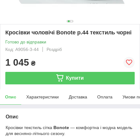
Кросівки чоловічі Bonote р.44 текстиль чорні
Готово до відправки
Код: A9056-3-44
Роздріб
1 045
₴
Купити
Опис
Характеристики
Доставка
Оплата
Умови п
Опис
Кросівки текстиль сітка
Bonote
― комфортна і модна модель
для весняно-літнього сезону.