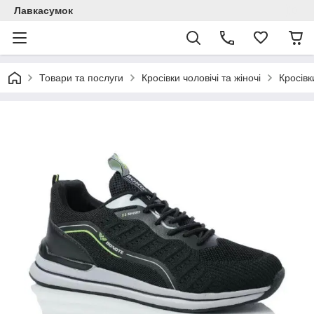
Лавкасумок
Товари та послуги
Кросівки чоловічі та жіночі
Кросівк