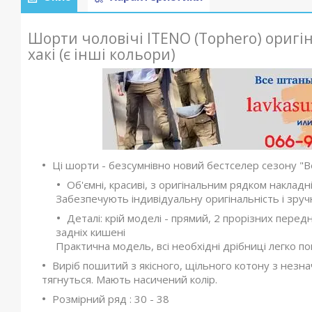
Шорти чоловічі ITENO (Tophero) оригі
хакі (є інші кольори)
Ці шорти - безсумнівно новий бестселер сезону "Ве
Об'ємні, красиві, з оригінальним рядком наклад
Забезпечують індивідуальну оригінальність і зручн
Деталі: крій моделі - прямий, 2 прорізних перед
задніх кишені
Практична модель, всі необхідні дрібниці легко по
Виріб пошитий з якісного, щільного котону з незн
тягнуться. Мають насичений колір.
Розмірний ряд : 30 - 38