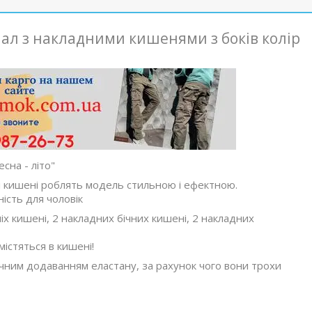
нал з накладними кишенями з боків колір
сна - літо"
ні кишені роблять модель стильною і ефектною.
ість для чоловік
ніх кишені, 2 накладних бічних кишені, 2 накладних
містяться в кишені!
ачним додаванням еластану, за рахунок чого вони трохи