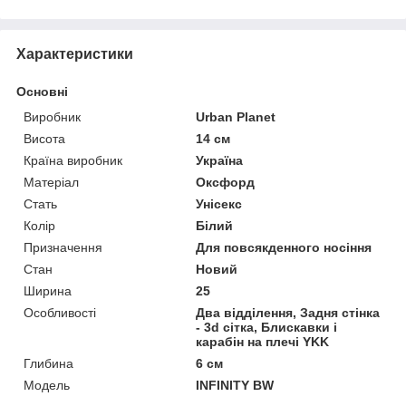
Характеристики
Основні
Виробник
Urban Planet
Висота
14 см
Країна виробник
Україна
Матеріал
Оксфорд
Стать
Унісекс
Колір
Білий
Призначення
Для повсякденного носіння
Стан
Новий
Ширина
25
Особливості
Два відділення, Задня стінка
- 3d сітка, Блискавки і
карабін на плечі YKK
Глибина
6 см
Модель
INFINITY BW