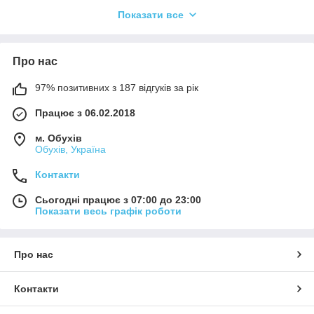
дорого, гасають довго і виглядають відмінно. Їх можна
Показати все
запросто носити пару сезонів при інтенсивному носінні за
різних погодних умов. Кросівки Боноте залишаться виглядати
чудово. Тут представлені всі кросівки р.49
Про нас
97% позитивних з 187 відгуків за рік
Працює з 06.02.2018
м. Обухів
Обухів, Україна
Контакти
Сьогодні працює з 07:00 до 23:00
Показати весь графік роботи
Про нас
Контакти