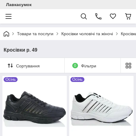
Лавкасумок
Товари та послуги
Кросівки чоловічі та жіночі
Кросівк
Кросівки р. 49
Сортування
0
Фільтри
Осінь
Осінь