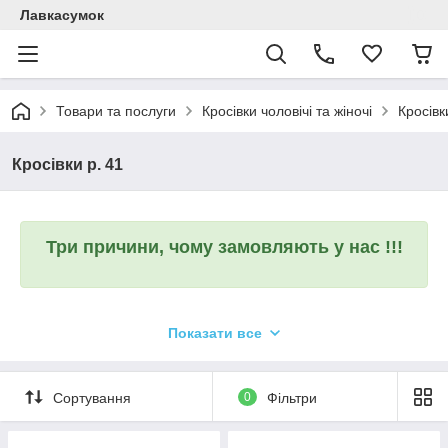
Лавкасумок
Товари та послуги
Кросівки чоловічі та жіночі
Кросівк
Кросівки р. 41
Три причини, чому замовляють у нас !!!
Показати все
Сортування
0
Фільтри