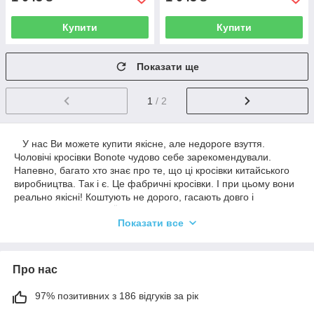
Купити
Купити
Показати ще
1
/ 2
У нас Ви можете купити якісне, але недороге взуття.
Чоловічі кросівки Bonote чудово себе зарекомендували.
Напевно, багато хто знає про те, що ці кросівки китайського
виробництва. Так і є. Це фабричні кросівки. І при цьому вони
реально якісні! Коштують не дорого, гасають довго і
виглядають відмінно. Їх можна запросто носити пару сезонів
Показати все
при інтенсивному носінні за різних погодних умов. Кросівки
Боноте залишаться виглядати чудово. Тут представлені всі
кросівки р.41
Про нас
97% позитивних з 186 відгуків за рік