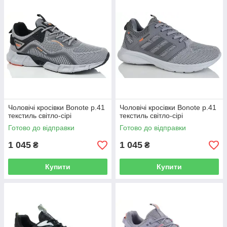
Все в наявності !!! Відправляємо в день замовлення.
Чоловічі кросівки Bonote р.41
Чоловічі кросівки Bonote р.41
текстиль світло-сірі
текстиль світло-сірі
При відмінній якості у нас доступні ціни !!!
Готово до відправки
Готово до відправки
1 045
1 045
₴
₴
Купити
Купити
Здешевлюємо доставку - пакуємо в свою коробку!